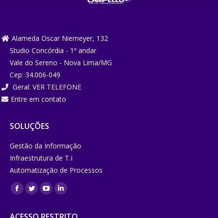
Alameda Oscar Niemeyer, 132
Studio Concórdia - 1º andar
Vale do Sereno - Nova Lima/MG
Cep: 34.006-049
Geral:
VER TELEFONE
Entre em contato
SOLUÇÕES
Gestão da Informação
Infraestrutura de T.I
Automatização de Processos
Encontre-
Facebook
Twitter
YouTube
Linkedin
nos em:
page
page
page
page
ACESSO RESTRITO