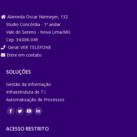
Alameda Oscar Niemeyer, 132
Studio Concórdia - 1º andar
Vale do Sereno - Nova Lima/MG
Cep: 34.006-049
Geral:
VER TELEFONE
Entre em contato
SOLUÇÕES
Gestão da Informação
Infraestrutura de T.I
Automatização de Processos
Encontre-
Facebook
Twitter
YouTube
Linkedin
nos em:
page
page
page
page
ACESSO RESTRITO
opens
opens
opens
opens