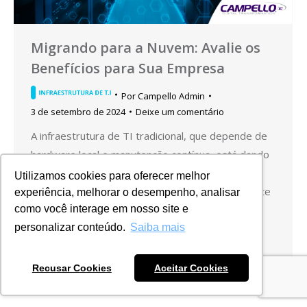
Migrando para a Nuvem: Avalie os
Benefícios para Sua Empresa
Por
Campello Admin
3 de setembro de 2024
Deixe um comentário
A infraestrutura de TI tradicional, que depende de
hardware local e manutenção contínua, está dando
lugar a soluções mais modernas e flexíveis. A
Utilizamos cookies para oferecer melhor
transição para a nuvem é uma tendência crescente
experiência, melhorar o desempenho, analisar
na transformação digital e oferece uma série de
como você interage em nosso site e
benefícios. No entanto, é importante considerar
personalizar conteúdo.
Saiba mais
como e quando a migração para a nuvem pode
ser…
Recusar Cookies
Aceitar Cookies