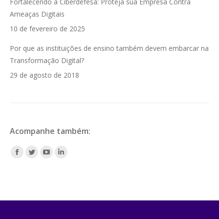
Fortalecendo a Ciberdefesa: Proteja sua Empresa Contra
Ameaças Digitais
10 de fevereiro de 2025
Por que as instituições de ensino também devem embarcar na
Transformação Digital?
29 de agosto de 2018
Acompanhe também:
Encontre-nos em:
Facebook
Twitter
YouTube
Linkedin
page
page
page
page
opens
opens
opens
opens
in
in
in
in
new
new
new
new