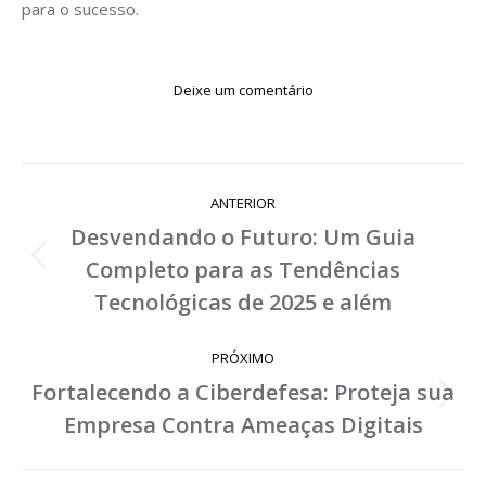
para o sucesso.
Deixe um comentário
Navegação
ANTERIOR
de
Desvendando o Futuro: Um Guia
Completo para as Tendências
post:
Post
anterior:
Tecnológicas de 2025 e além
PRÓXIMO
Fortalecendo a Ciberdefesa: Proteja sua
Próximo
Empresa Contra Ameaças Digitais
post: