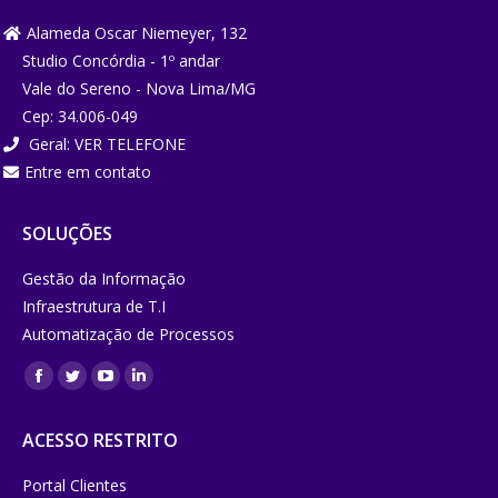
window
window
window
window
Alameda Oscar Niemeyer, 132
Studio Concórdia - 1º andar
Vale do Sereno - Nova Lima/MG
Cep: 34.006-049
Geral:
VER TELEFONE
Entre em contato
SOLUÇÕES
Gestão da Informação
Infraestrutura de T.I
Automatização de Processos
Encontre-
Facebook
Twitter
YouTube
Linkedin
nos em:
page
page
page
page
ACESSO RESTRITO
opens
opens
opens
opens
in
in
in
in
Portal Clientes