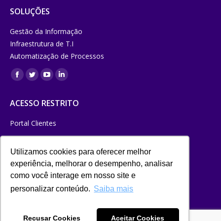
SOLUÇÕES
Gestão da Informação
Infraestrutura de T.I
Automatização de Processos
Encontre-
Facebook
Twitter
YouTube
Linkedin
nos em:
page
page
page
page
ACESSO RESTRITO
opens
opens
opens
opens
in
in
in
in
Portal Clientes
new
new
new
new
TRABALHE CONOSCO
window
window
window
window
Utilizamos cookies para oferecer melhor
NEWSLETTER
experiência, melhorar o desempenho, analisar
como você interage em nosso site e
ENVIAR
personalizar conteúdo.
Saiba mais
Desenvolvido pela
ACT Comunicação
.
Recusar Cookies
Aceitar Cookies