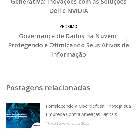
Generativa: Inovações com as Soluções
post:
Post
anterior:
Dell e NVIDIA
PRÓXIMO
Governança de Dados na Nuvem:
Protegendo e Otimizando Seus Ativos de
Próximo
post:
Informação
Postagens relacionadas
Fortalecendo a Ciberdefesa: Proteja sua
Empresa Contra Ameaças Digitais
10 de fevereiro de 2025