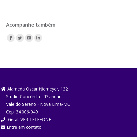
Acompanhe também:
Encontre-nos em:
Facebook
Twitter
YouTube
Linkedin
page
page
page
page
opens
opens
opens
opens
in
in
in
in
new
new
new
new
window
window
window
window
Alameda Oscar Niemeyer, 132
Studio Concórdia - 1º andar
Vale do Sereno - Nova Lima/MG
Cep: 34.006-049
Geral:
VER TELEFONE
Entre em contato