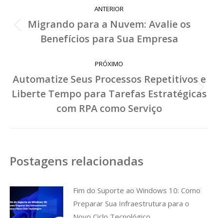
Navegação
ANTERIOR
de
Migrando para a Nuvem: Avalie os
Post
Benefícios para Sua Empresa
post:
anterior:
PRÓXIMO
Automatize Seus Processos Repetitivos e
Liberte Tempo para Tarefas Estratégicas
Próximo
post:
com RPA como Serviço
Postagens relacionadas
Fim do Suporte ao Windows 10: Como
Preparar Sua Infraestrutura para o
Novo Ciclo Tecnológico