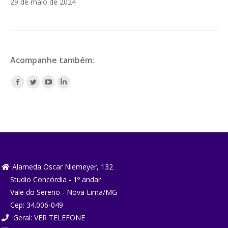
29 de maio de 2024
Acompanhe também:
Encontre-nos em:
Facebook
Twitter
YouTube
Linkedin
page
page
page
page
opens
opens
opens
opens
in
in
in
in
new
new
new
new
window
window
window
window
Alameda Oscar Niemeyer, 132
Studio Concórdia - 1º andar
Vale do Sereno - Nova Lima/MG
Cep: 34.006-049
Geral:
VER TELEFONE