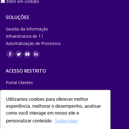
Entre em contato
SOLUÇÕES
Gestão da Informação
Infraestrutura de T.I
Automatização de Processos
Encontre-
Facebook
Twitter
YouTube
Linkedin
nos em:
page
page
page
page
ACESSO RESTRITO
opens
opens
opens
opens
in
in
in
in
Portal Clientes
new
new
new
new
TRABALHE CONOSCO
window
window
window
window
Utilizamos cookies para oferecer melhor
NEWSLETTER
experiência, melhorar o desempenho, analisar
como você interage em nosso site e
ENVIAR
personalizar conteúdo.
Saiba mais